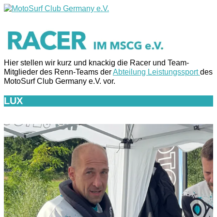
Zum
Inhalt
Hauptmenü
springen
Hier stellen wir kurz und knackig die Racer und Team-
Mitglieder des Renn-Teams der
Abteilung Leistungssport
des
MotoSurf Club Germany e.V. vor.
LUX