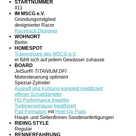
STARTNUMMER
#11
IM MSCG e.V.
Gründungsmitglied
designierter Racer
Racetrack Designer
WOHNORT
Berlin
HOMESPOT
Trainingssee des MSCG e.V.
er fühlt sich auf jedem Gewässer zuhause
BOARD
JetSurf® TiTANIUM DFI
Motorsteuerung optimiert
Spezial-Zylinder
Auspuff und Kühlung komplett modifiziert
offener Schalldämpfer
HD Performance Impeller
Turbinengehäuse modifiziert
Pad Formators
mit
Heel-Up Pads
Haupt- und Seitenfinnen Sonderanfertigungen
RIDING STYLE
Regular
RENNERFAHRUNG